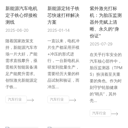
新能源汽车电机
新能源定转子铁
紫外激光打标
行业动态
EM-Smart 系列
创恒激光双头双工位铁芯激光焊接机
电机定转子铁芯快速打样加工服务
水暖洁具行业
定子铁心焊接检
芯快速打样解决
机：为胎压监测
测线
方案
器外壳赋上清
新能源电机定转子铁芯激光焊接机
厨具五金行业
晰、永久的“身
2025-06-20
2025-01-14
份证”
创恒激光阀芯焊接工作站
包装赋码及标机
随着国家政策支
一直以来，电机冲
2025-07-29
持，新能源汽车市
片生产都采用开模
场一片大好，产能
+冲压的形式进
新能源汽车零配件激光焊接机
礼品定制
在关乎行车安全的
需求直线攀升，亟
行，一台新电机从
汽车核心部件中，
需相关智能装备满
研发到批量生产，
胎压监测器（TPM
家电行业
足产能爬升需求。
需要经历大量的样
S）扮演着至关重
创恒激光新能源定
品试制和验证，而
要的角色。作为时
模具制造行业中激光加工设备解决方案
子铁...
冲压...
刻守护轮胎健康
的“哨兵”，其外
低压电气行业
汽车行业
汽车行业
壳...
激光智能
激光智能
解决方案
解决方案
汽车行业
激光智能
解决方案