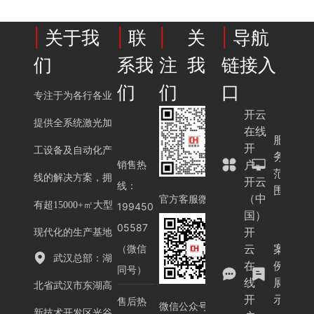
解决方案
|
关于我
|
联
|
关
|
导航
们
系我
注我
链接入
们
们
口
专注于为各行各业
开云
提供全系统激光加
在线
服
开
工设备及自动化产
务
户-
销售热
范
线的解决方案，拥
开云
线：
围
（中
官方客服微信
有超15000+㎡大型
199450
国）
05587
开
现代化的生产基地
云
案
（微信
武汉总部：湖
在
例
同号）
线
展
北省武汉市东湖高
开
示
售后热
微信公众号
新技术开发区光谷