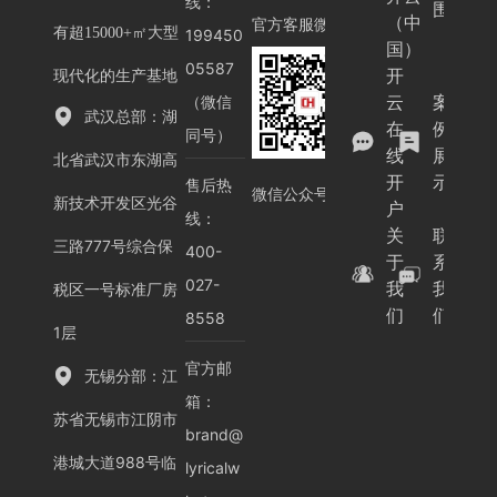
线：
围
（中
官方客服微信
有超15000+㎡大型
199450
国）
05587
开
现代化的生产基地
云
案
（微信
武汉总部：湖
在
例
同号）
线
展
北省武汉市东湖高
开
示
售后热
微信公众号
新技术开发区光谷
户
线：
关
联
三路777号综合保
400-
于
系
027-
我
我
税区一号标准厂房
们
们
8558
1层
官方邮
无锡分部：江
箱：
苏省无锡市江阴市
brand@
港城大道988号临
lyricalw