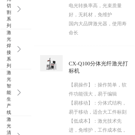
电光转换率高，光束质量
切
行业动态
EM-Smart 系列
创恒激光双头双工位铁芯激光焊接机
电机定转子铁芯快速打样加工服务
水暖洁具行业
割
好，无耗材，免维护
系
国内大品牌激光器，使用寿
列
新能源电机定转子铁芯激光焊接机
厨具五金行业
激
命长
光
创恒激光阀芯焊接工作站
包装赋码及标机
焊
接
新能源汽车零配件激光焊接机
礼品定制
系
CX-Q100分体光纤激光打
列
标机
激
家电行业
光
【易操作】：操作简单，软
智
模具制造行业中激光加工设备解决方案
能
件功能强大，易于编辑
生
【易移动】：分体式结构，
低压电气行业
产
易于移动，适合大工件标刻
线
激
【低成本】：激光技术先
光
进，免维护，工作成本低，
清