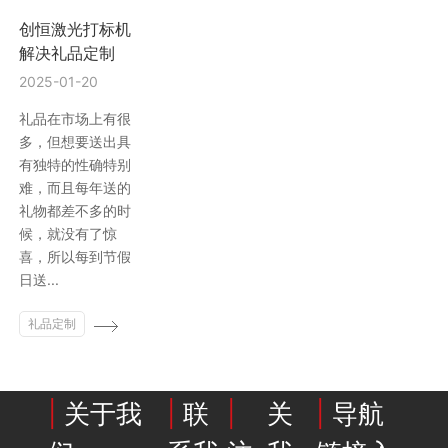
创恒激光打标机
行业动态
EM-Smart 系列
创恒激光双头双工位铁芯激光焊接机
电机定转子铁芯快速打样加工服务
水暖洁具行业
解决礼品定制
2025-01-20
新能源电机定转子铁芯激光焊接机
厨具五金行业
礼品在市场上有很
创恒激光阀芯焊接工作站
包装赋码及标机
多，但想要送出具
有独特的性确特别
难，而且每年送的
新能源汽车零配件激光焊接机
礼品定制
礼物都差不多的时
候，就没有了惊
家电行业
喜，所以每到节假
日送...
模具制造行业中激光加工设备解决方案
礼品定制
低压电气行业
|
关于我
|
联
|
关
|
导航