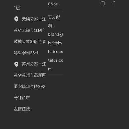
们
们
8558
1层
官方邮
无锡分部：江
箱：
苏省无锡市江阴市
brand@
港城大道988号临
lyricalw
hatsups
港科创园23-1
tatus.co
苏州分部：江
m
苏省苏州市高新区
通安镇华金路292
号1幢1层
友情链接
：