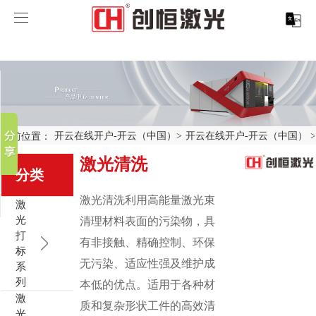
开云在线开户
开云在线开户-开云（中国）
分享到
开云在线开户-开云（中国）
新浪微博
微信
案例展示
激光打标系列
当前位置：
开云在线开户-开云（中国）
>
开云在线开户-开云（中国）
百度贴吧
激光清洗
服务支持
激光切割系列
行业解决方案
光纤激光打标机
豆瓣
分类
QQ好友
关于创恒
激光焊接系列
客户案例
紫外线激光打标机
精密激光切割机
汽车行业激光智能解决方案
激光清洗利用高能量激光束
激
光
清理材料表面的污染物，具
开云在线开户
激光智能生产线
创客说
走进创恒
CO2激光打标机
大幅激光切割机
创恒激光CX-CE-1500手持焊接机_激光焊接机
轨道交通行业激光智能加工解决方案
打
有非接触、精确控制、环保
标
无污染、适应性强及维护成
系
联系我们
激光清洗系列
科技创恒
开云在线开户
在线飞行激光打标机
管材激光切割机
创恒激光机械手臂激光焊接机
新能源电机定子铁芯激光焊接产线
水泵风机行业
列
本低的优点。适用于各种材
激
质和复杂形状工件的高效清
底部导航
激光加工服务
加入创恒
展会活动
CX-3D系列激光打标机
电机定转子铁芯单工位激光焊接机
新能源电机转子铁芯自动检测压铆产线
创恒激光清洗机
眼镜行业
光