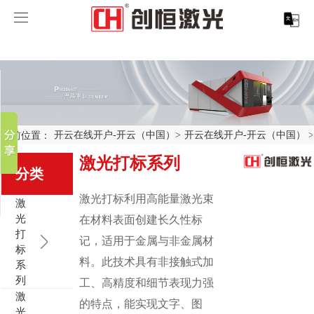
开云在线开户
开云在线开户-开云（中国）
分享到
开云在线开户-开云（中国）
新浪微博
微信
案例展示
激光打标系列
当前位置：
开云在线开户-开云（中国）
>
开云在线开户-开云（中国）
百度贴吧
激光打标系列
服务支持
激光切割系列
行业解决方案
光纤激光打标机
豆瓣
分类
QQ好友
关于创恒
激光焊接系列
客户案例
紫外线激光打标机
精密激光切割机
汽车行业激光智能解决方案
激光打标利用高能量激光束
激
光
在材料表面创建长久性标
开云在线开户
激光智能生产线
创客说
走进创恒
CO2激光打标机
大幅激光切割机
创恒激光CX-CE-1500手持焊接机_激光焊接机
轨道交通行业激光智能加工解决方案
打
记，适用于金属与非金属材
标
料。此技术具有非接触式加
系
联系我们
激光清洗系列
科技创恒
开云在线开户
在线飞行激光打标机
管材激光切割机
创恒激光机械手臂激光焊接机
新能源电机定子铁芯激光焊接产线
水泵风机行业
列
工、高精度和细节表现力强
激
的特点，能实现文字、图
底部导航
激光加工服务
加入创恒
展会活动
CX-3D系列激光打标机
电机定转子铁芯单工位激光焊接机
新能源电机转子铁芯自动检测压铆产线
创恒激光清洗机
眼镜行业
光