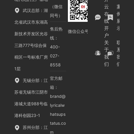
云
案
（微信
武汉总部：湖
在
例
同号）
线
展
北省武汉市东湖高
开
示
售后热
微信公众号
新技术开发区光谷
户
线：
关
联
三路777号综合保
400-
于
系
027-
我
我
税区一号标准厂房
们
们
8558
1层
官方邮
无锡分部：江
箱：
苏省无锡市江阴市
brand@
港城大道988号临
lyricalw
hatsups
港科创园23-1
tatus.co
苏州分部：江
m