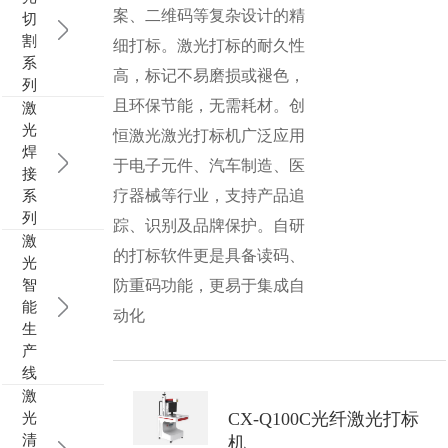
案、二维码等复杂设计的精
切
行业动态
EM-Smart 系列
创恒激光双头双工位铁芯激光焊接机
电机定转子铁芯快速打样加工服务
水暖洁具行业
割
细打标。激光打标的耐久性
系
高，标记不易磨损或褪色，
列
新能源电机定转子铁芯激光焊接机
厨具五金行业
且环保节能，无需耗材。创
激
光
恒激光激光打标机广泛应用
创恒激光阀芯焊接工作站
包装赋码及标机
焊
于电子元件、汽车制造、医
接
新能源汽车零配件激光焊接机
礼品定制
疗器械等行业，支持产品追
系
列
踪、识别及品牌保护。自研
激
家电行业
的打标软件更是具备读码、
光
智
防重码功能，更易于集成自
模具制造行业中激光加工设备解决方案
能
动化
生
低压电气行业
产
线
激
光
CX-Q100C光纤激光打标
清
机