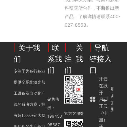
科研院所合作，不断推出新
产品，了解详情请联系400-
027-8558。
|
关于我
|
联
|
关
|
导航
们
系我
注我
链接入
们
们
口
专注于为各行各业
开云
提供全系统激光加
在线
服
开
工设备及自动化产
务
户-
销售热
范
线的解决方案，拥
开云
线：
围
（中
官方客服微信
有超15000+㎡大型
199450
国）
05587
开
现代化的生产基地