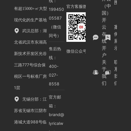
线：
围
（中
官方客服微信
有超15000+㎡大型
199450
国）
05587
开
现代化的生产基地
云
案
（微信
武汉总部：湖
在
例
同号）
线
展
北省武汉市东湖高
开
示
售后热
微信公众号
新技术开发区光谷
户
线：
关
联
三路777号综合保
400-
于
系
027-
我
我
税区一号标准厂房
们
们
8558
1层
官方邮
无锡分部：江
箱：
苏省无锡市江阴市
brand@
港城大道988号临
lyricalw