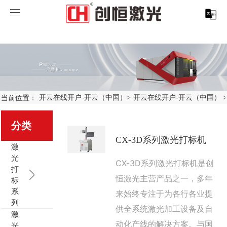
开云在线开户
开云在线开户-开云（中国）
开云在线开户-开云（中国）
案例展示
激光打标系列
当前位置：
开云在线开户-开云（中国）
>
开云在线开户-开云（中国）
服务支持
激光切割系列
行业解决方案
光纤激光打标机
分类
CX-3D系列激光打标机
关于创恒
激光焊接系列
客户案例
紫外线激光打标机
精密激光切割机
汽车行业激光智能解决方案
激
光
CX-3D系列激光打标机是创
开云在线开户
激光智能生产线
创客说
走进创恒
CO2激光打标机
大幅激光切割机
创恒激光CX-CE-1500手持焊接机_激光焊接机
轨道交通行业激光智能加工解决方案
打
恒激光主营产品之一，多年
标
系
来始终专注于为各行各业提
联系我们
激光清洗系列
科技创恒
开云在线开户
在线飞行激光打标机
管材激光切割机
创恒激光机械手臂激光焊接机
新能源电机定子铁芯激光焊接产线
水泵风机行业
列
供全系统激光加工设备及自
激
底部导航
激光加工服务
加入创恒
展会活动
CX-3D系列激光打标机
电机定转子铁芯单工位激光焊接机
新能源电机转子铁芯自动检测压铆产线
创恒激光清洗机
眼镜行业
动化产线的解决方案。与国
光