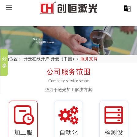
开云在线开户
开云在线开户-开云（中国）
分享到
开云在线开户-开云（中国）
新浪微博
微信
案例展示
激光打标系列
当前位置：
开云在线开户-开云（中国）
>
服务支持
百度贴吧
服务支持
激光切割系列
行业解决方案
光纤激光打标机
公司服务范围
豆瓣
QQ好友
Company service scope
关于创恒
激光焊接系列
客户案例
紫外线激光打标机
精密激光切割机
汽车行业激光智能解决方案
致力于激光加工解决方案
开云在线开户
激光智能生产线
创客说
走进创恒
CO2激光打标机
大幅激光切割机
创恒激光CX-CE-1500手持焊接机_激光焊接机
轨道交通行业激光智能加工解决方案
联系我们
激光清洗系列
科技创恒
开云在线开户
在线飞行激光打标机
管材激光切割机
创恒激光机械手臂激光焊接机
新能源电机定子铁芯激光焊接产线
水泵风机行业
加工服
自动化
检测设
底部导航
激光加工服务
加入创恒
展会活动
CX-3D系列激光打标机
电机定转子铁芯单工位激光焊接机
新能源电机转子铁芯自动检测压铆产线
创恒激光清洗机
眼镜行业