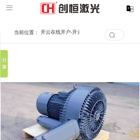
开云在线开户
开云在线开户-开云（中国）
当前位置：
开云在线开户-开云（中国）
>
案例展示
>
行
分享到
清
开云在线开户-开云（中国）
空
新浪微博
记
录
微信
案例展示
激光打标系列
取消
历
百度贴吧
史
清
服务支持
激光切割系列
行业解决方案
光纤激光打标机
记
豆瓣
空
录
QQ好友
记
关于创恒
激光焊接系列
客户案例
紫外线激光打标机
精密激光切割机
汽车行业激光智能解决方案
录
历
史
开云在线开户
激光智能生产线
创客说
走进创恒
CO2激光打标机
大幅激光切割机
创恒激光CX-CE-1500手持焊接机_激光焊接机
轨道交通行业激光智能加工解决方案
记
录
联系我们
激光清洗系列
科技创恒
开云在线开户
在线飞行激光打标机
管材激光切割机
创恒激光机械手臂激光焊接机
新能源电机定子铁芯激光焊接产线
水泵风机行业
底部导航
激光加工服务
加入创恒
展会活动
CX-3D系列激光打标机
电机定转子铁芯单工位激光焊接机
新能源电机转子铁芯自动检测压铆产线
创恒激光清洗机
眼镜行业