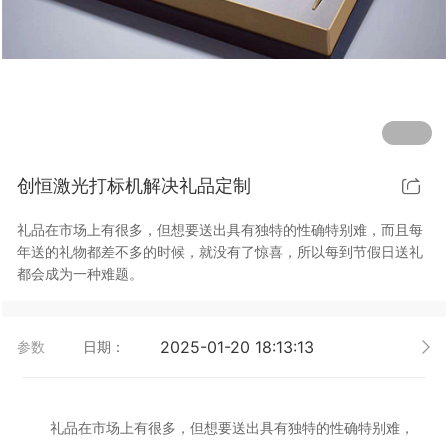
行业动态
EM-Smart 系列
创恒激光双头双工位铁芯激光焊接机
电机定转子铁芯快速打样加工服务
水暖洁具行业
新能源电机定转子铁芯激光焊接机
厨具五金行业
创恒激光阀芯焊接工作站
包装赋码及标机
创恒激光打标机解决礼品定制
新能源汽车零配件激光焊接机
礼品定制
礼品在市场上有很多，但想要送出具有独特的性确特别难，而且每
家电行业
年送的礼物都差不多的时候，就没有了惊喜，所以每到节假日送礼
都会成为一种难题。
模具制造行业中激光加工设备解决方案
低压电气行业
2025-01-20 18:13:13
参数
日期：
礼品在市场上有很多，但想要送出具有独特的性确特别难，