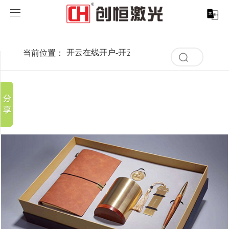
开云在线开户
开云在线开户-开云（中国）
当前位置：
开云在线开户-开云（中国）
>
案例展示
>
行
分享到
清
开云在线开户-开云（中国）
空
新浪微博
记
录
微信
案例展示
激光打标系列
取消
历
百度贴吧
史
清
服务支持
激光切割系列
行业解决方案
光纤激光打标机
记
豆瓣
空
录
QQ好友
记
关于创恒
激光焊接系列
客户案例
紫外线激光打标机
精密激光切割机
汽车行业激光智能解决方案
录
历
史
开云在线开户
激光智能生产线
创客说
走进创恒
CO2激光打标机
大幅激光切割机
创恒激光CX-CE-1500手持焊接机_激光焊接机
轨道交通行业激光智能加工解决方案
记
录
联系我们
激光清洗系列
科技创恒
开云在线开户
在线飞行激光打标机
管材激光切割机
创恒激光机械手臂激光焊接机
新能源电机定子铁芯激光焊接产线
水泵风机行业
底部导航
激光加工服务
加入创恒
展会活动
CX-3D系列激光打标机
电机定转子铁芯单工位激光焊接机
新能源电机转子铁芯自动检测压铆产线
创恒激光清洗机
眼镜行业