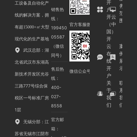
开
工设备及自动化产
务
户-
销售热
范
线的解决方案，拥
开云
线：
围
（中
官方客服微信
有超15000+㎡大型
199450
国）
05587
开
现代化的生产基地
云
案
（微信
武汉总部：湖
在
例
同号）
线
展
北省武汉市东湖高
开
示
售后热
微信公众号
新技术开发区光谷
户
线：
关
联
三路777号综合保
400-
于
系
027-
我
我
税区一号标准厂房
们
们
8558
1层
官方邮
无锡分部：江
箱：
苏省无锡市江阴市